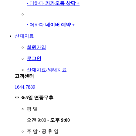
·
더하다
카카오톡 상담
+
·
더하다
네이버 예약
+
산재치료
회원가입
로그인
산재치료/외래치료
고객센터
1644.7889
※
365일 연중무휴
평
일
오전 9:00 -
오후 9:00
주
말
·
공
휴
일