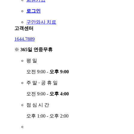
로그인
구안와사 치료
고객센터
1644.7889
※
365일 연중무휴
평
일
오전 9:00 -
오후 9:00
주
말
·
공
휴
일
오전 9:00 -
오후 4:00
점
심
시
간
오후 1:00 - 오후 2:00