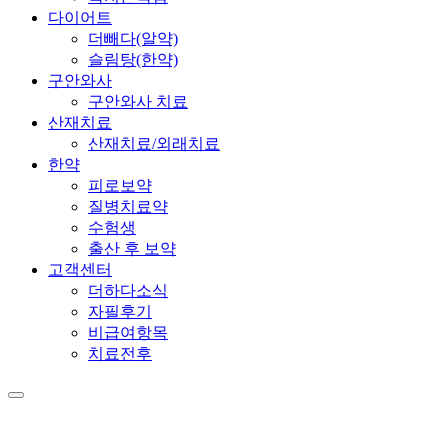
다이어트
더빼다(알약)
슬림탕(한약)
구안와사
구안와사 치료
산재치료
산재치료/외래치료
한약
피로보약
질병치료약
수험생
출산 후 보약
고객센터
더하다소식
자필후기
비급여항목
치료전후