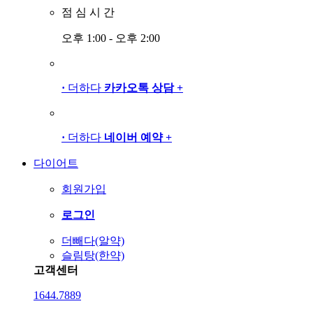
점
심
시
간
오후 1:00 - 오후 2:00
·
더하다
카카오톡 상담
+
·
더하다
네이버 예약
+
다이어트
회원가입
로그인
더빼다(알약)
슬림탕(한약)
고객센터
1644.7889