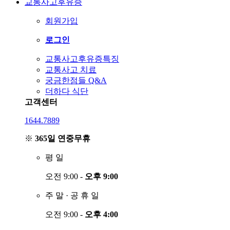
교통사고후유증
회원가입
로그인
교통사고후유증특징
교통사고 치료
궁금한점들 Q&A
더하다 식단
고객센터
1644.7889
※
365일 연중무휴
평
일
오전 9:00 -
오후 9:00
주
말
·
공
휴
일
오전 9:00 -
오후 4:00