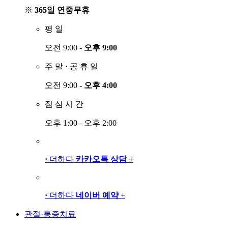
※
365일 연중무휴
평
일
오전 9:00 -
오후 9:00
주
말
·
공
휴
일
오전 9:00 -
오후 4:00
점
심
시
간
오후 1:00 - 오후 2:00
·
더하다
카카오톡 상담
+
·
더하다
네이버 예약
+
관절·통증치료