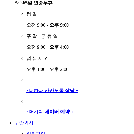
※
365일 연중무휴
평
일
오전 9:00 -
오후 9:00
주
말
·
공
휴
일
오전 9:00 -
오후 4:00
점
심
시
간
오후 1:00 - 오후 2:00
·
더하다
카카오톡 상담
+
·
더하다
네이버 예약
+
구안와사
회원가입