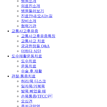
병원소개
의료진소개
병원둘러보기
진료안내/오시는길
장비소개
협력기관
교통사고후유증
교통사고후유증특징
교통사고 치료
궁금한점들 Q&A
더하다 식단
도수재활운동치료
도수치료
운동치료
수술 후 재활
관절·통증치료
허리/목 디스크
일자목/거북목
발목 삐었을 때
손목통증(TFCC)
오십견
족저근막염