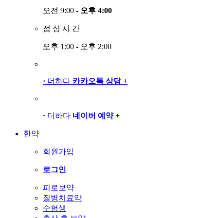
오전 9:00 -
오후 4:00
점
심
시
간
오후 1:00 - 오후 2:00
·
더하다
카카오톡 상담
+
·
더하다
네이버 예약
+
한약
회원가입
로그인
피로보약
질병치료약
수험생