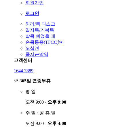
회원가입
로그인
허리/목 디스크
일자목/거북목
발목 삐었을 때
손목통증(TFCC)
오십견
족저근막염
고객센터
1644.7889
※
365일 연중무휴
평
일
오전 9:00 -
오후 9:00
주
말
·
공
휴
일
오전 9:00 -
오후 4:00