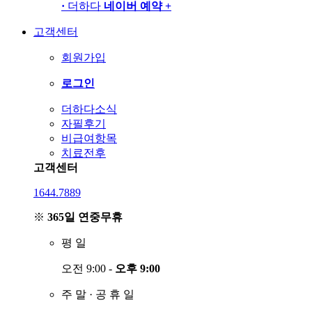
·
더하다
네이버 예약
+
고객센터
회원가입
로그인
더하다소식
자필후기
비급여항목
치료전후
고객센터
1644.7889
※
365일 연중무휴
평
일
오전 9:00 -
오후 9:00
주
말
·
공
휴
일