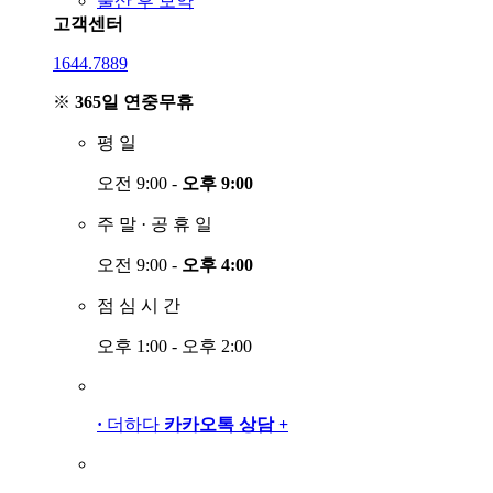
출산 후 보약
고객센터
1644.7889
※
365일 연중무휴
평
일
오전 9:00 -
오후 9:00
주
말
·
공
휴
일
오전 9:00 -
오후 4:00
점
심
시
간
오후 1:00 - 오후 2:00
·
더하다
카카오톡 상담
+