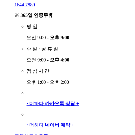
1644.7889
※
365일 연중무휴
평
일
오전 9:00 -
오후 9:00
주
말
·
공
휴
일
오전 9:00 -
오후 4:00
점
심
시
간
오후 1:00 - 오후 2:00
·
더하다
카카오톡 상담
+
·
더하다
네이버 예약
+