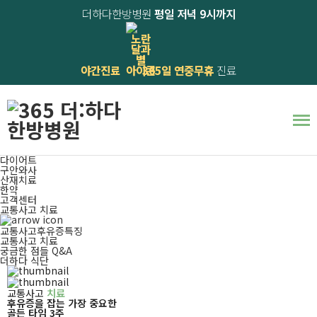
더하다한방병원
평일 저녁 9시까지
교통사고 치료
야간진료
365일 연중무휴
진료
365일 진료! 의사·한의사 양한방 협진진료,
교통사고후유증
마음이 더하는
더하다 한방병원
입니다.
더하다소개
교통사고후유증
도수·재활·운동치료
관절·통증치료
다이어트
구안와사
산재치료
한약
고객센터
교통사고 치료
교통사고후유증특징
교통사고 치료
궁금한 점들 Q&A
더하다 식단
교통사고
치료
후유증을 잡는 가장 중요한
골든 타임 3주