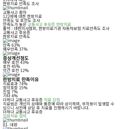
한방치료 만족도 조사
교통사고 환자
122례에 대한 한방치료
만족도 및 호전도 조사
만족도가 높은
교통사고 후유증 한방치료
출처 : 대한의사협회, 한방의료기관 자동차보험 치료만족도 조사
교통사고 후유증
한방치료 만족도
만족 63%
매우만족 37%
증상개선정도
매우 호전 43%
호전 45%
약간 호전 12%
한방치료 만족이유
치료효과 74%
첩약포함 15%
친절 7%
기타 4%
더하다 교통사고 후유증
치료 강점
치료법은 개인의 상태와 통증에 따라 상이하며, 부작용이 발생할 수
있으니 사전에 상담 후 치료를 진행하시기 바랍니다.
더하다 교통사고 후유증
입원치료 절차
01. 내원