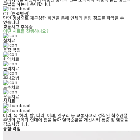
구별을 하는데 용이합니다.
CT
(협력병원)
단면 영상으로 재구성한 화면을 통해
인체의 변형 정도를 파악할 수
있습니다.
교통사고 후유증
어떤 치료를 진행하나요?
침치료
봉침·약침
한약치료
물리치료
추나요법
도수치료
운동치료
침치료
머리, 목 허리, 팔, 다리, 어깨, 옆구리 등 교통사고로 경직된 척추관절
주변의
근육과 인대에 침을 놓아 혈액순환을 개선시켜 통증 및 염증을
감소시킵니다.
봉침·약침