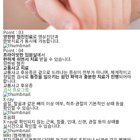
Point : 03
양한방 협진진료
로 영상진단과
한방치료가 동시에 가능합니다.
Point : 04
프라이빗한 입원실
에서
편하게 쉬면서 치료
받을 수 있습니다.
양한방 협진
교통사고 치료
교통사고 후유증은 겉으로 드러나는 증상이 전부가 아니며, 체계적이고
정밀한 검사로
통증을 일으키는 원인 파악
과
충분한 치료가 진행
되어야
합니다.
교통사고 후유증
검사 프로그램
X-ray
골절, 탈골과 같은 뼈의 이상 여부, 척추·관절의
기본적인 상태 등을
확인할 수 있습니다.
초음파
X-ray로 확인되지 않는 근육, 힘줄, 인대, 신경,
관절 등의 상태를
실시간으로 확인할 수 있습니다.
MRI
(협력병원)
​전자기력을 이용하여 다양한 장기의 연부 조직이나
뇌경색 같은 병변의