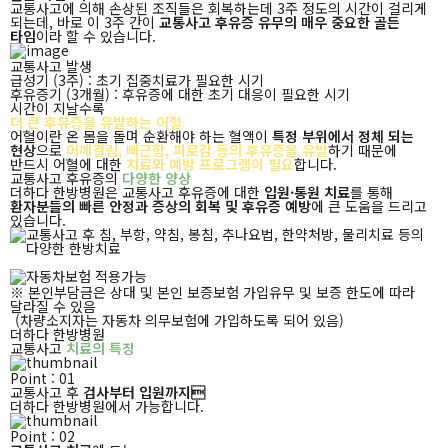
교통사고에 의해 손상된 조직들은 회복하는데 3주 정도의 시간이 걸리게
되는데,
바로 이 3주 간이
교통사고 후유증 유무의 매우 중요한 골든
타임
이라 할 수 있습니다.
교통사고 발생
급성기 (3주) : 초기 집중치료가 필요한 시기
후유증기 (3개월) : 후유증에 대한 초기 대응이 필요한 시기
시간이 지날수록
더 큰 후유증을 유발하는 어혈
어혈이란 온 몸을 돌며 순환해야 하는 혈액이
특정 부위에서 정체 되는
현상
으로
어깨결림, 뻐근함, 피로감 등의 후유증을 유발
하기 때문에
반드시
어혈에 대한
치료와 예방 프로그램이 필요
합니다.
교통사고 후유증의
다양한 양상
더하다 한방병원은 교통사고 후유증에 대한
입원·통원 치료
를 통해
환자분들의 빠른 안정과 증상의 회복 및 후유증 예방
에 큰 도움을 드리고
있습니다.
※ 본인부담금은 상대 및 본인 보증보험 가입유무 및 보증 한도에 따라
달라질 수 있음
(차량소지자는 자동차 의무보험에 가입하도록 되어 있음)
더하다 한방병원
교통사고
치료의 특징
Point : 01
교통사고 후
검사부터 입원까지
더하다 한방병원에서 가능합니다.
Point : 02