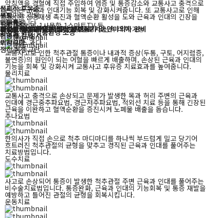
약침액을 경혈에 직접 주입하여 염증 및 통증감소와 교통사고 충격으로
물리적 후유증
신체적 후유증
심리적 후유증
손상된 근육과 인대기능 회복 및 강화시켜줍니다.
또 교통사고로 인해
두통
위장기능 감퇴
불안
손상된 신경재생 촉진과 혈액순환 활성을 도와 근육과 인대의 긴장을
안구통
소화불량
우울증
풀어줍니다.
1인 1냉장고, 1사물함
1스마트TV 등
안면긴장
생리통
수면방해
X-ray · 초음파 검사
간호인력
대학병원과 연계
맛있고 영양가 있는
피로감 해소를 위한
24시간 병동내 상주
로
긴급상황 발생시
식단
건식 반신욕기 및
후
한방치료 가능
을 제공
신속 대처 가능
안마의자 완비
한약치료
환자를 위한
맞춤환경 조성
이명증
변비 또는 설사
집중력 감퇴
어지럼증
위장 가스 과다
트라우마
전신 통증
생리주기 교란
교통사고로 인한 척추관절 통증이나 내과적 증상(두통, 구토, 어지럼증,
불면증)의 원인이 되는 어혈을 빠르게 배출하며,
손상된 근육과 인대의
기능을 회복 및 강화시켜 교통사고 후유증 치료효과를 높여줍니다.
물리치료
교통사고 충격으로 손상되고 문제가 발생한 목과 허리 주변의 근육과
인대에 경근중추파요법, 경근저주파요법,
적외선 치료 등을 통해 긴장된
근육을 이완하고 혈액순환을 증진시켜 노폐물 배출을 돕습니다.
추나요법
한의사가 직접 손으로 척추 마디마디를 하나씩 부드럽게 밀고 당기어
흐트러진 척추관절의 균형을 맞추고 경직된 근육과 인대를 풀어주는
치료방법입니다.
도수치료
사고로 손상되어 통증이 발생한 척추관절 주변 근육과 인대를 풀어주는
비수술치료법입니다. 통증완화,
근육과 인대의 기능회복 및 통증 재발을
예방하고 틀어진 관절의 균형을 회복시킵니다.
운동치료