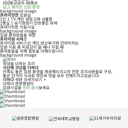
500평규모의 48병상
넓고 쾌적한 입원 환경
background image
프라이빗한
입원실
1인 1 TV·개인 냉장고와 사물함
1병실 1 공기청정기·전망좋은 뷰와
프라이빗한 치료시설
background image
입원 환자분들을 위한
프리미엄 서비스
프리미엄 서비스인 개인 반신욕기와 안마의자는
입원 치료 중 피로감이 들 때나 지칠 때
환자분들을 위해 힐링을 더해드립니다.
background image
정성을 더하는 조리
식단에 건강을 더하다
만족도 높은 입원 환경을 제공해드리고자 전문 조리사분들로 구성,
높은 단가의 식사로 영양과 맛을 모두 전해드리고있습니다.
더하다 식단
자세히보기 +
더하다 한방병원의
입원시설을
미리 둘러
보세요