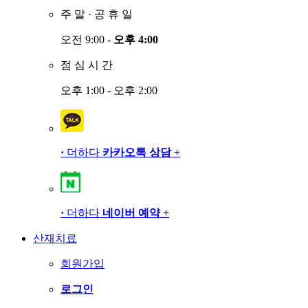
주
말
·
공
휴
일
오전 9:00 -
오후 4:00
점
심
시
간
오후 1:00 - 오후 2:00
·
더하다
카카오톡 상담
+
·
더하다
네이버 예약
+
산재치료
회원가입
로그인