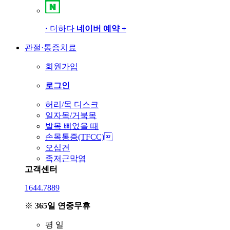
·
더하다
네이버 예약
+
관절·통증치료
회원가입
로그인
허리/목 디스크
일자목/거북목
발목 삐었을 때
손목통증(TFCC)
오십견
족저근막염
고객센터
1644.7889
※
365일 연중무휴
평
일