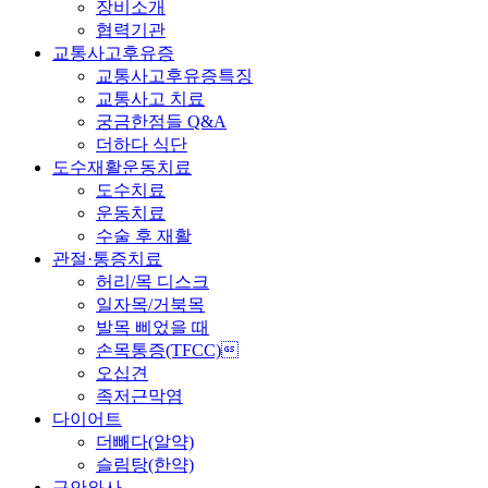
장비소개
협력기관
교통사고후유증
교통사고후유증특징
교통사고 치료
궁금한점들 Q&A
더하다 식단
도수재활운동치료
도수치료
운동치료
수술 후 재활
관절·통증치료
허리/목 디스크
일자목/거북목
발목 삐었을 때
손목통증(TFCC)
오십견
족저근막염
다이어트
더빼다(알약)
슬림탕(한약)
구안와사