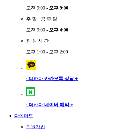
오전 9:00 -
오후 9:00
주
말
·
공
휴
일
오전 9:00 -
오후 4:00
점
심
시
간
오후 1:00 - 오후 2:00
·
더하다
카카오톡 상담
+
·
더하다
네이버 예약
+
다이어트
회원가입