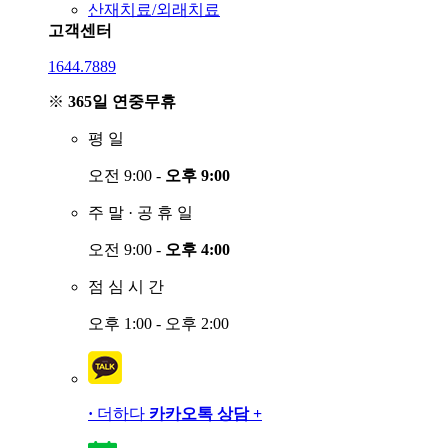
산재치료/외래치료
고객센터
1644.7889
※
365일 연중무휴
평
일
오전 9:00 -
오후 9:00
주
말
·
공
휴
일
오전 9:00 -
오후 4:00
점
심
시
간
오후 1:00 - 오후 2:00
·
더하다
카카오톡 상담
+