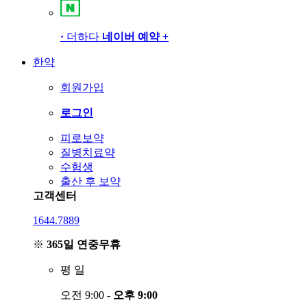
·
더하다
네이버 예약
+
한약
회원가입
로그인
피로보약
질병치료약
수험생
출산 후 보약
고객센터
1644.7889
※
365일 연중무휴
평
일
오전 9:00 -
오후 9:00