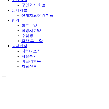
구안와사 치료
산재치료
산재치료/외래치료
한약
피로보약
질병치료약
수험생
출산 후 보약
고객센터
더하다소식
자필후기
비급여항목
치료전후