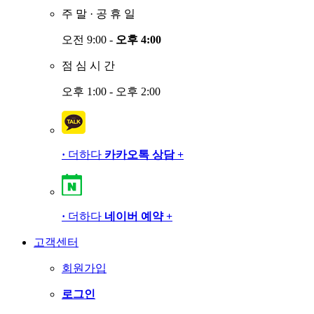
주
말
·
공
휴
일
오전 9:00 -
오후 4:00
점
심
시
간
오후 1:00 - 오후 2:00
·
더하다
카카오톡 상담
+
·
더하다
네이버 예약
+
고객센터
회원가입
로그인