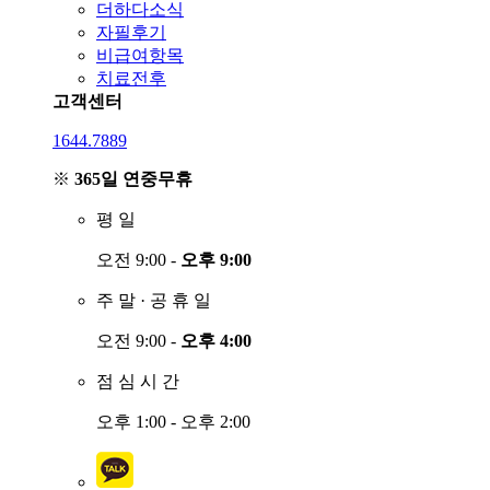
더하다소식
자필후기
비급여항목
치료전후
고객센터
1644.7889
※
365일 연중무휴
평
일
오전 9:00 -
오후 9:00
주
말
·
공
휴
일
오전 9:00 -
오후 4:00
점
심
시
간
오후 1:00 - 오후 2:00