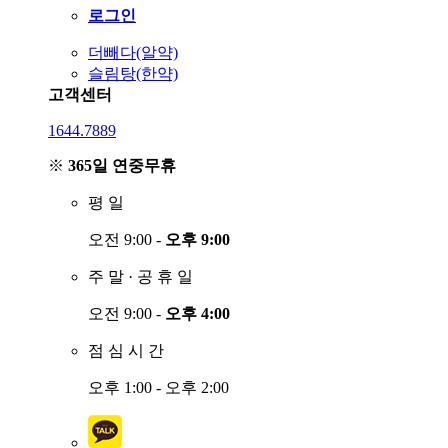
로그인
더빼다(알약)
슬림탕(한약)
고객센터
1644.7889
※
365일 연중무휴
평
일
오전 9:00 -
오후 9:00
주
말
·
공
휴
일
오전 9:00 -
오후 4:00
점
심
시
간
오후 1:00 - 오후 2:00