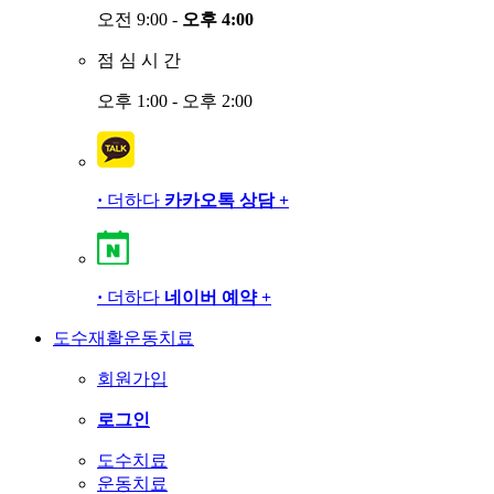
오전 9:00 -
오후 4:00
점
심
시
간
오후 1:00 - 오후 2:00
·
더하다
카카오톡 상담
+
·
더하다
네이버 예약
+
도수재활운동치료
회원가입
로그인
도수치료
운동치료