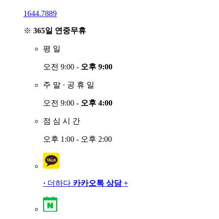
1644.7889
※
365일 연중무휴
평
일
오전 9:00 -
오후 9:00
주
말
·
공
휴
일
오전 9:00 -
오후 4:00
점
심
시
간
오후 1:00 - 오후 2:00
·
더하다
카카오톡 상담
+