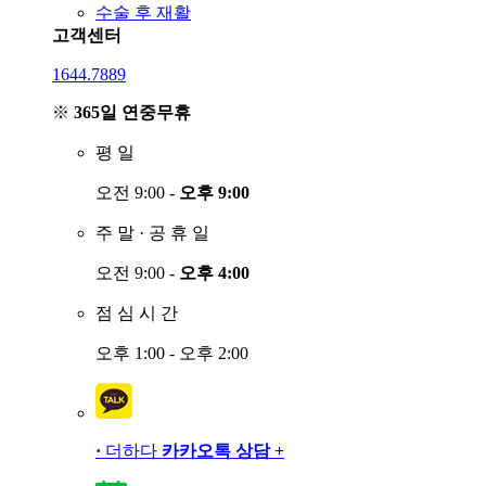
수술 후 재활
고객센터
1644.7889
※
365일 연중무휴
평
일
오전 9:00 -
오후 9:00
주
말
·
공
휴
일
오전 9:00 -
오후 4:00
점
심
시
간
오후 1:00 - 오후 2:00
·
더하다
카카오톡 상담
+