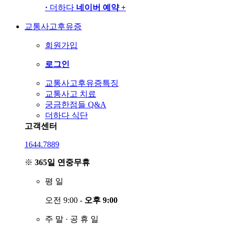
·
더하다
네이버 예약
+
교통사고후유증
회원가입
로그인
교통사고후유증특징
교통사고 치료
궁금한점들 Q&A
더하다 식단
고객센터
1644.7889
※
365일 연중무휴
평
일
오전 9:00 -
오후 9:00
주
말
·
공
휴
일